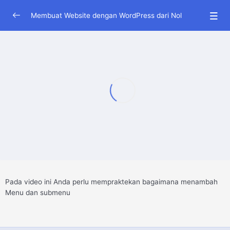
Membuat Website dengan WordPress dari Nol
Creating WordPress Accounts
0/6
VIDEO 1: MEMBUAT AKUN WORDPRESS
41:03
Video 2: MENAMBAH ARTIKEL DAN GANTI
27:25
TEMPLATE
Video 3: MENAMBAH MENU DAN SUBMENU
13:58
Video 4: MENAMBAH WIDGET WORDPRESS
14:17
Video 5: MEMBUAT LINK DOWNLOAD DI
16:31
WORDPRESS
Pada video ini Anda perlu mempraktekan bagaimana menambah
Video: 6: MEMASUKKAN LINK YOUTUBE DI
15:25
Menu dan submenu
WORDPRESS