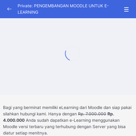
Private: PENGEMBANGAN MOODLE UNTUK E-
LEARNING
PENGOPERASIAN MOODLE UNTUK E-
0/12
LEARNING
CARA INSTALASI SUBDOMAIN DI CONTROL PANEL
17:12
DAN CARA INSTALASI MOODLE DARI CONTROL
PANEL
MEMBUAT COURSE KELAS DI MOODLE
14:26
INPUT USERS SECARA MANUAL DAN KELOMPOK
08:30
DI MOODLE
MEMBUAT COHORT ATAU KELOMPOK KELAS DI
13:49
MOODLE
Bagi yang berminat memiliki eLearning dari Moodle dan siap pakai
silahkan hubungi kami. Hanya dengan
Rp. 7.000.000
Rp.
MEMBUAT TOPIK DI HALAMAN MATA KULIAH
07:57
4.000.000
Anda sudah dapatkan e-Learning menggunakan
MOODLE
Moodle versi terbaru yang terhubung dengan Server yang bisa
diatur setiap menitnya.