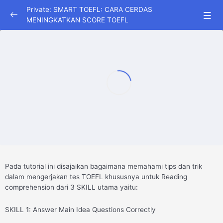
Private: SMART TOEFL: CARA CERDAS
MENINGKATKAN SCORE TOEFL
LISTENING COMPREHENSION
0/7
STRUCTURE AND WRITTEN EXPRESSION
0/1
READING COMPREHENSION
0/1
SKILL 1-3
29:10
eMateri: Panduan TOEFL
0/2
Pada tutorial ini disajaikan bagaimana memahami tips dan trik
dalam mengerjakan tes TOEFL khususnya untuk Reading
comprehension dari 3 SKILL utama yaitu:
SKILL 1: Answer Main Idea Questions Correctly