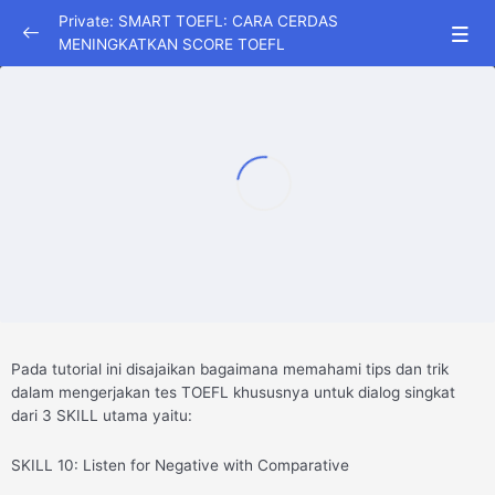
Private: SMART TOEFL: CARA CERDAS
MENINGKATKAN SCORE TOEFL
LISTENING COMPREHENSION
0/7
SKILL 1-3
24:05
EXERCISE SKILL 1-3
00:30:00
SKILL 4-6
20:52
SKILL 7-9
26:30
SKILL 10-12
18:54
Pada tutorial ini disajaikan bagaimana memahami tips dan trik
SKILL 13-15
13:28
dalam mengerjakan tes TOEFL khususnya untuk dialog singkat
dari 3 SKILL utama yaitu:
SKILL 16-17
18:54
SKILL 10: Listen for Negative with Comparative
STRUCTURE AND WRITTEN EXPRESSION
0/1