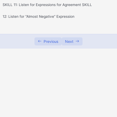
SKILL 11: Listen for Expressions for Agreement SKILL
READING COMPREHENSION
0/1
12: Listen for “Almost Negative” Expression
eMateri: Panduan TOEFL
0/2
Previous
Next